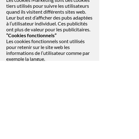
tiers utilisés pour suivre les utilisateurs
quand ils visitent différents sites web.
Leur but est d’afficher des pubs adaptées
à l’utilisateur individuel. Ces publicités
ont plus de valeur pour les publicitaires.
“Cookies fonctionnels”
Les cookies fonctionnels sont utilisés
pour retenir sur le site web les
informations de l’utilisateur comme par
exemple la langue.
“Cookies analytiques”
Les cookies analytiques nous aident à
comprendre comment les utilisateurs se
comportent avec notre site web, repérer
les fautes et proposer des analyses
globales plus performantes.
Aperçu des cookies
Cookies essentiels
XSRF-TOKEN
But : utilisé pour des raisons de sécurité
Durée : Session
hs
But : utilisé pour des raisons de sécurité